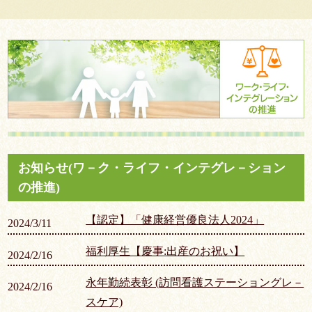
お知らせ(ワ－ク・ライフ・インテグレ－ション
の推進)
【認定】「健康経営優良法人2024」
2024/3/11
福利厚生【慶事:出産のお祝い】
2024/2/16
永年勤続表彰 (訪問看護ステーショングレ－
2024/2/16
スケア)