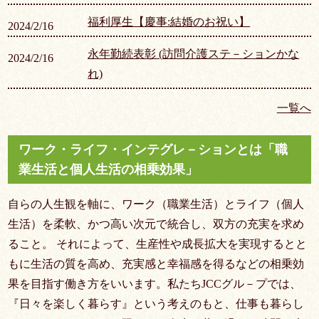
福利厚生【慶事:結婚のお祝い】
2024/2/16
永年勤続表彰 (訪問介護ステ－ションかな
2024/2/16
れ)
一覧へ
ワーク・ライフ・インテグレ－ションとは「職
業生活と個人生活の相乗効果」
自らの人生観を軸に、ワーク（職業生活）とライフ（個人
生活）を柔軟、かつ高い次元で統合し、双方の充実を求め
ること。 それによって、生産性や成長拡大を実現するとと
もに生活の質を高め、充実感と幸福感を得るなどの相乗効
果を目指す働き方をいいます。私たちJCCグル－プでは、
『日々を楽しく暮らす』という考えのもと、仕事も暮らし