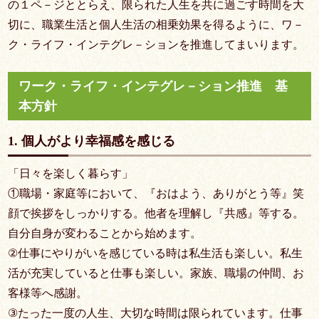
の１ペ－ジととらえ、限られた人生を共に過ごす時間を大
切に、職業生活と個人生活の相乗効果を得るように、ワ－
ク・ライフ・インテグレ－ションを推進してまいります。
ワーク・ライフ・インテグレ－ション推進 基
本方針
1. 個人がより幸福感を感じる
「日々を楽しく暮らす」
①職場・家庭等において、『おはよう、ありがとう等』笑
顔で挨拶をしっかりする。他者を理解し『共感』等する。
自分自身が変わることから始めます。
②仕事にやりがいを感じている時は私生活も楽しい。私生
活が充実していると仕事も楽しい。家族、職場の仲間、お
客様等へ感謝。
③たった一度の人生、大切な時間は限られています。仕事